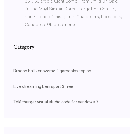
361. 60 article Giant Bomb Premium Is On Sale
During May! Similar; Korea: Forgotten Conflict;
none. none of this game. Characters; Locations;
Concepts; Objects; none. …
Category
Dragon ball xenoverse 2 gameplay tapion
Live streaming bein sport 3 free
Télécharger visual studio code for windows 7