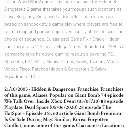
action World War 2 game. It is the expansion for Hidden &
Dangerous 2 game that takes you through such locations as
Libya, Burgundy, Sicily and La Rochelle. The missions are
based on sandbox style game-play where players are free to
roam a map and pursue objectives usually at their leisure and
choice of sequence. Quizás esté Game Fix / Crack: Hidden
and Dangerous 2: Sabre … MegaGames - founded in 1998, is a
comprehensive hardcore gaming resource covering PC,
Xbox One, PS4, Wii U, Mobile Games, News, Trainers, Mods,
Videos, Fixes, Patches Hidden & Dangerous 2: Sabre
Squadron for PC - …
21/10/2003 · Hidden & Dangerous. Franchise. Franchises
of this game. Aliases: Popular on Giant Bomb 74 episode
We Talk Over: Inside Xbox Event (05/07/20) 88 episode
Playdate: Dead Space (05/06/2020) 28 episode The
HotSpot - Episode 361. 60 article Giant Bomb Premium
Is On Sale During May! Similar; Korea: Forgotten
Conflict; none. none of this game. Characters; Locations;